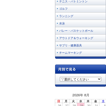
テニス・バトミントン
ゴルフ
ランニング
水泳
バレー・バスケットボール
アウトドア＆ウォーキング
サプリ・健康器具
チームマーキング
2026年 8月
日
月
火
水
木
金
土
26
27
28
29
30
31
1