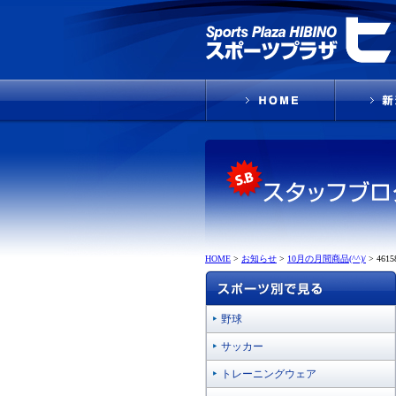
HOME
>
お知らせ
>
10月の月間商品(^^)/
>
4615
野球
サッカー
トレーニングウェア