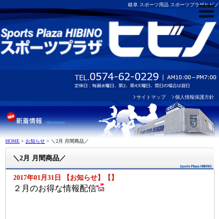
岐阜 スポーツ用品 スポーツプラザヒビノ
サイトマップ
個人情報保護方針
HOME
>
お知らせ
>
＼2月 月間商品／
＼2月 月間商品／
2017年01月31日 【お知らせ】【】
２月のお得な情報配信