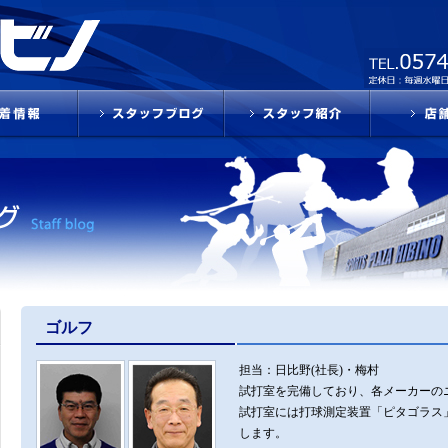
ゴルフ
担当：日比野(社長)・梅村
試打室を完備しており、各メーカーの
試打室には打球測定装置「ピタゴラス
します。