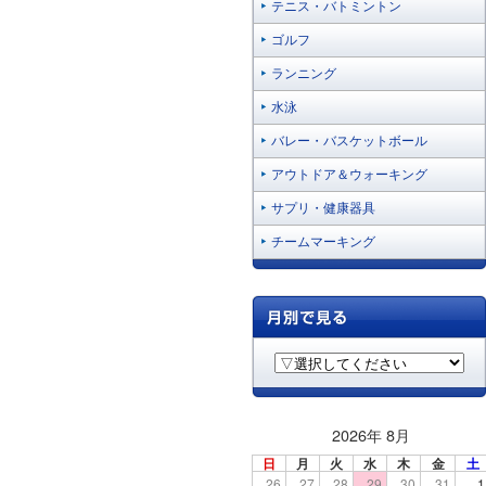
テニス・バトミントン
ゴルフ
ランニング
水泳
バレー・バスケットボール
アウトドア＆ウォーキング
サプリ・健康器具
チームマーキング
2026年 8月
日
月
火
水
木
金
土
26
27
28
29
30
31
1