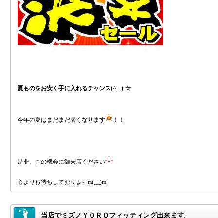
夏ものをお安く手に入れるチャンス(^_-)-☆
今年の夏はまだまだ暑くなります
！！
是非、この機会に御来店ください
心よりお待ちしておりますm(__)m
当店でミズノＹＯＲＯフィッティング出来ます。