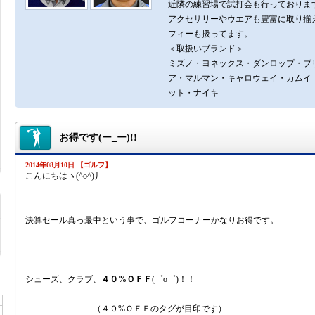
近隣の練習場で試打会も行っておりま
アクセサリーやウエアも豊富に取り揃
フィーも扱ってます。
＜取扱いブランド＞
ミズノ・ヨネックス・ダンロップ・ブ
ア・マルマン・キャロウェイ・カムイ
ット・ナイキ
お得です(ー_ー)!!
2014年08月10日 【ゴルフ】
こんにちはヽ(^o^)丿
決算セール真っ最中という事で、ゴルフコーナーかなりお得です。
シューズ、クラブ、
４０%ＯＦＦ
(゜o゜)！！
（４０%ＯＦＦのタグが目印です）