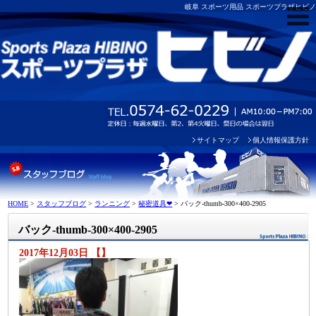
岐阜 スポーツ用品 スポーツプラザヒビノ
サイトマップ
個人情報保護方針
HOME
>
スタッフブログ
>
ランニング
>
秘密道具❤
>
バック-thumb-300×400-2905
バック-thumb-300×400-2905
2017年12月03日 【】