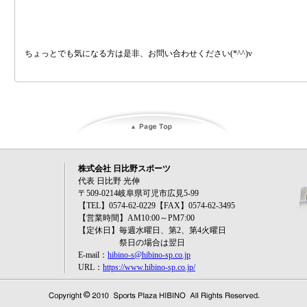
ちょっとでも気になる方は是非、お問い合わせください(*^^)v
株式会社 日比野スポーツ
代表 日比野 光伸
〒509-0214岐阜県可児市広見5-99
【TEL】0574-62-0229【FAX】0574-62-3495
【営業時間】AM10:00～PM7:00
【定休日】毎週水曜日、第2、第4火曜日
祭日の場合は翌日
E-mail：
hibino-s@hibino-sp.co.jp
URL：
https://www.hibino-sp.co.jp/