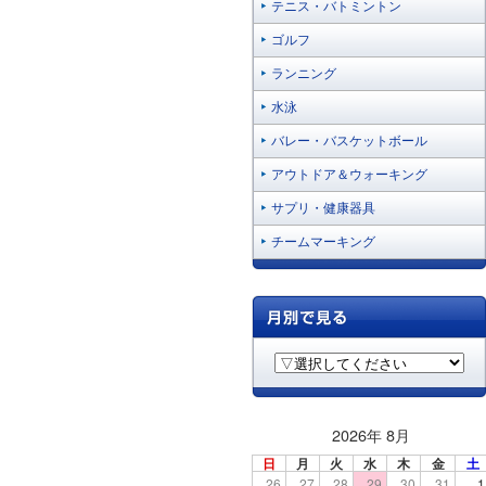
テニス・バトミントン
ゴルフ
ランニング
水泳
バレー・バスケットボール
アウトドア＆ウォーキング
サプリ・健康器具
チームマーキング
2026年 8月
日
月
火
水
木
金
土
26
27
28
29
30
31
1