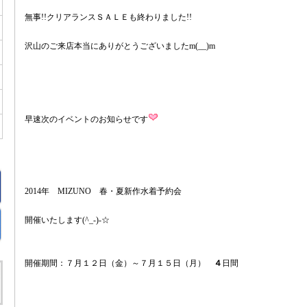
無事!!クリアランスＳＡＬＥも終わりました!!
沢山のご来店本当にありがとうございましたm(__)m
早速次のイベントのお知らせです
2014年 MIZUNO 春・夏新作水着予約会
開催いたします(^_-)-☆
開催期間：７月１２日（金）～７月１５日（月）
４
日間