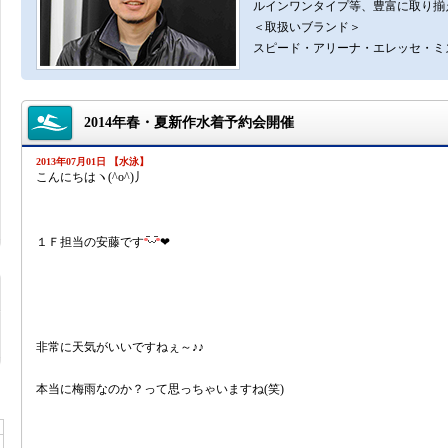
ルインワンタイプ等、豊富に取り揃
＜取扱いブランド＞
スピード・アリーナ・エレッセ・ミ
2014年春・夏新作水着予約会開催
2013年07月01日 【水泳】
こんにちはヽ(^o^)丿
１Ｆ担当の安藤です
❤
非常に天気がいいですねぇ～♪♪
本当に梅雨なのか？って思っちゃいますね(笑)