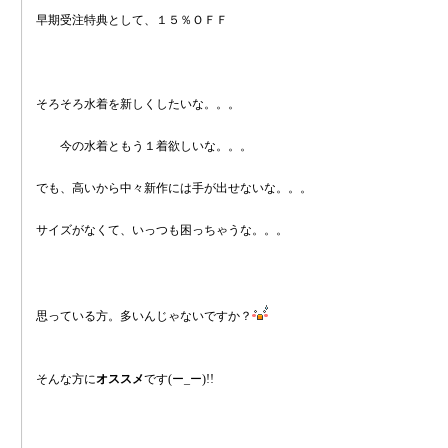
早期受注特典として、１５％ＯＦＦ
そろそろ水着を新しくしたいな。。。
今の水着ともう１着欲しいな。。。
でも、高いから中々新作には手が出せないな。。。
サイズがなくて、いっつも困っちゃうな。。。
思っている方。多いんじゃないですか？
そんな方に
オススメ
です(ー_ー)!!