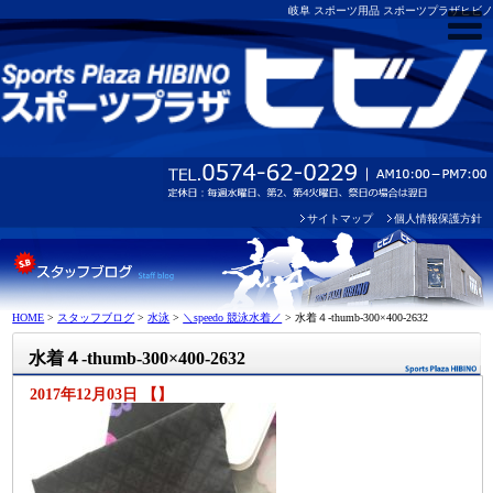
岐阜 スポーツ用品 スポーツプラザヒビノ
サイトマップ
個人情報保護方針
HOME
>
スタッフブログ
>
水泳
>
＼speedo 競泳水着／
>
水着４-thumb-300×400-2632
水着４-thumb-300×400-2632
2017年12月03日 【】