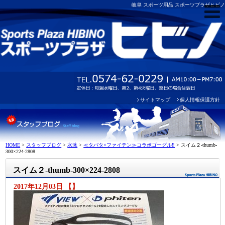
岐阜 スポーツ用品 スポーツプラザヒビノ
サイトマップ
個人情報保護方針
HOME
>
スタッフブログ
>
水泳
>
≪タバタ×ファイテン≫コラボゴーグル‼
>
スイム２-thumb-
300×224-2808
スイム２-thumb-300×224-2808
2017年12月03日 【】