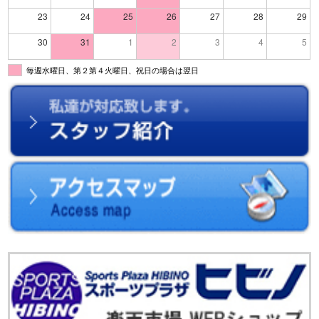
23
24
25
26
27
28
29
30
31
1
2
3
4
5
毎週水曜日、第２第４火曜日、祝日の場合は翌日