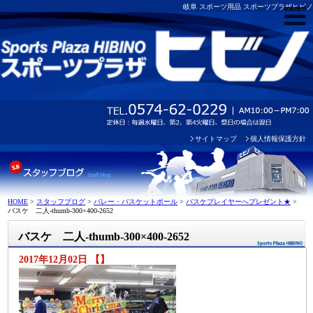
岐阜 スポーツ用品 スポーツプラザヒビノ
サイトマップ
個人情報保護方針
HOME
>
スタッフブログ
>
バレー・バスケットボール
>
バスケプレイヤーへプレゼント★
>
バスケ 二人-thumb-300×400-2652
バスケ 二人-thumb-300×400-2652
2017年12月02日 【】