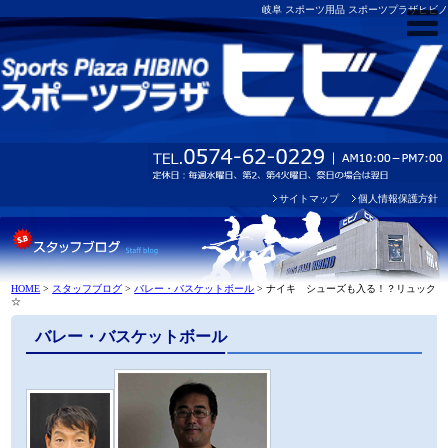
岐阜 スポーツ用品 スポーツプラザヒビノ
サイトマップ
個人情報保護方針
HOME
>
スタッフブログ
>
バレー・バスケットボール
>
ナイキ シューズも入る！？リュック
☆
バレー・バスケットボール