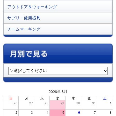
アウトドア＆ウォーキング
サプリ・健康器具
チームマーキング
2026年 8月
日
月
火
水
木
金
土
26
27
28
29
30
31
1
2
3
4
5
6
7
8