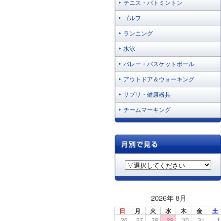
テニス・バトミントン
ゴルフ
ランニング
水泳
バレー・バスケットボール
アウトドア＆ウォーキング
サプリ・健康器具
チームマーキング
2026年 8月
日
月
火
水
木
金
土
26
27
28
29
30
31
1