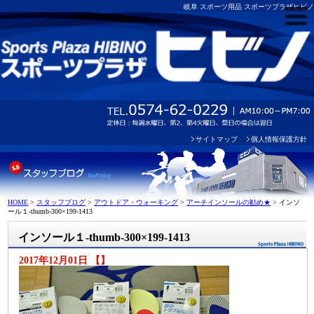
岐阜 スポーツ用品 スポーツプラザヒビノ
サイトマップ
個人情報保護方針
HOME
>
スタッフブログ
>
アウトドア・ウォーキング
>
アーチインソールの勧め★
>
インソ
ール１-thumb-300×199-1413
インソール１-thumb-300×199-1413
2017年12月01日 【】