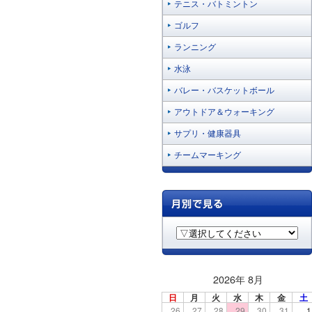
テニス・バトミントン
ゴルフ
ランニング
水泳
バレー・バスケットボール
アウトドア＆ウォーキング
サプリ・健康器具
チームマーキング
2026年 8月
日
月
火
水
木
金
土
26
27
28
29
30
31
1