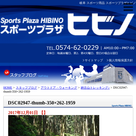
岐阜 スポーツ用品 スポーツプラザヒビノ
サイトマップ
個人情報保護方針
HOME
>
スタッフブログ
>
アウトドア・ウォーキング
>
納古山トレッキング♪
>
DSC02947-
thumb-350×262-1959
DSC02947-thumb-350×262-1959
2017年12月01日 【】