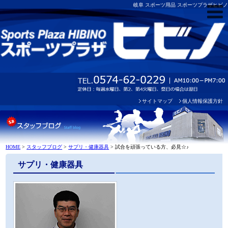
岐阜 スポーツ用品 スポーツプラザヒビノ
サイトマップ
個人情報保護方針
HOME
>
スタッフブログ
>
サプリ・健康器具
>
試合を頑張っている方、必見☆♪
サプリ・健康器具