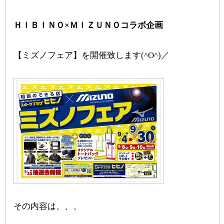
ＨＩＢＩＮＯ×ＭＩＺＵＮＯコラボ企画
【ミズノフェア】を開催致します(^O^)／
その内容は、、、