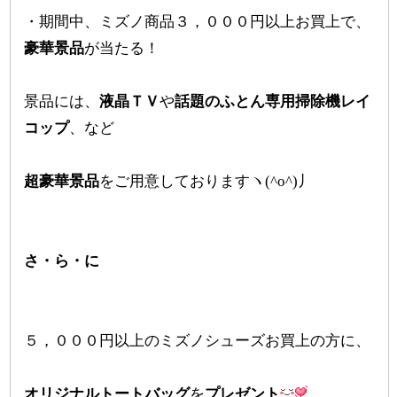
・期間中、ミズノ商品３，０００円以上お買上で、
豪華景品
が当たる！
景品には、
液晶ＴＶ
や
話題のふとん専用掃除機レイ
コップ
、など
超豪華景品
をご用意しておりますヽ(^o^)丿
さ・ら・に
５，０００円以上のミズノシューズお買上の方に、
オリジナルトートバッグ
を
プレゼント