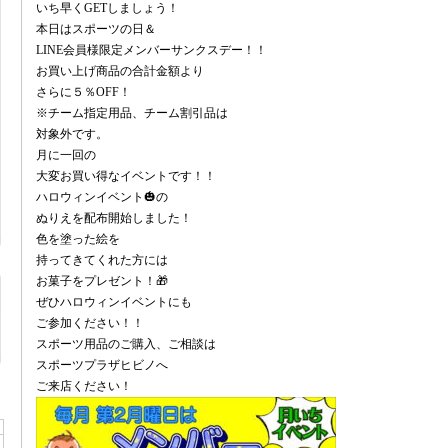
いち早くGETしましょう！
本日はスポーツの日＆
LINE会員様限定メンバーサンクスデー！！
お買い上げ商品の合計金額より
さらに５％OFF！
※チーム指定用品、チーム割引品は
対象外です。
月に一回の
大変お買い得なイベントです！！
ハロウィンイベント🎃の
ぬりえを配布開始しました！
色を塗った絵を
持ってきてくれた方には
お菓子をプレゼント！🎁
ぜひハロウィンイベントにも
ご参加ください！！
スポーツ用品のご購入、ご相談は
スポーツプラザヒビノへ
ご来店ください！