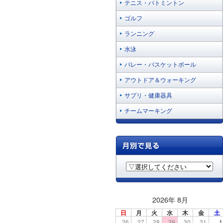
テニス・バトミントン
ゴルフ
ランニング
水泳
バレー・バスケットボール
アウトドア＆ウォーキング
サプリ・健康器具
チームマーキング
2026年 8月
日
月
火
水
木
金
土
26
27
28
29
30
31
1