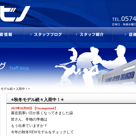
冬モデル続々入荷中！⭐
⭐秋冬モデル続々入荷中！⭐
2023年10月09日 【Uncategorized】
最近肌寒い日が多くなってきました🥶
皆さん、冬物の準備は
もう出来ていますか？
今年の秋冬NEWモデルをチェックして