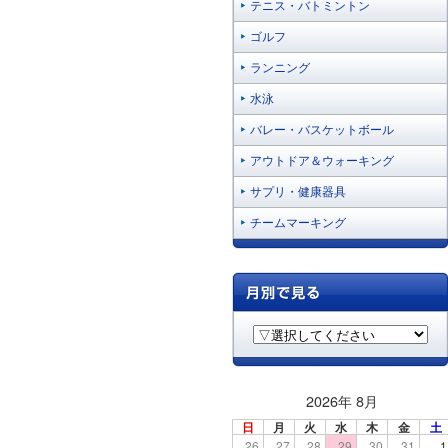
テニス・バトミントン
ゴルフ
ランニング
水泳
バレー・バスケットボール
アウトドア＆ウォーキング
サプリ・健康器具
チームマーキング
2026年 8月
日
月
火
水
木
金
土
26
27
28
29
30
31
1