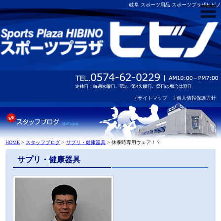
岐阜 スポーツ用品 スポーツプラザヒビノ
サイトマップ
個人情報保護方針
HOME
>
スタッフブログ
>
サプリ・健康器具
>
休養時専用ウェア！？
サプリ・健康器具