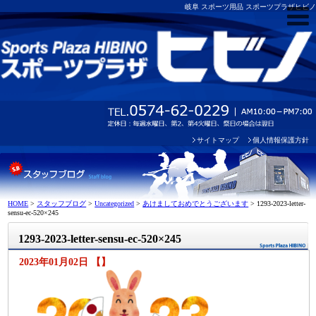
岐阜 スポーツ用品 スポーツプラザヒビノ
サイトマップ
個人情報保護方針
HOME
>
スタッフブログ
>
Uncategorized
>
あけましておめでとうございます
>
1293-2023-letter-
sensu-ec-520×245
1293-2023-letter-sensu-ec-520×245
2023年01月02日 【】