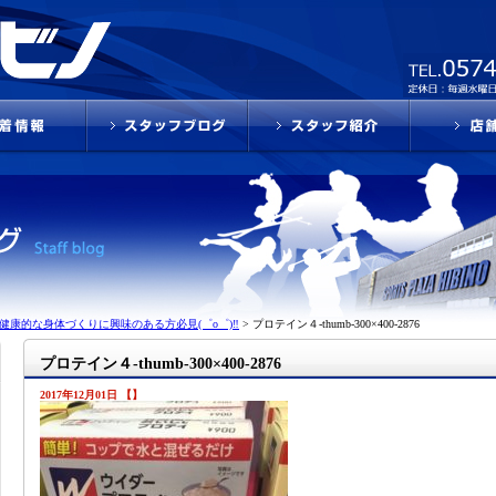
健康的な身体づくりに興味のある方必見(゜o゜)‼
>
プロテイン４-thumb-300×400-2876
プロテイン４-thumb-300×400-2876
2017年12月01日 【】