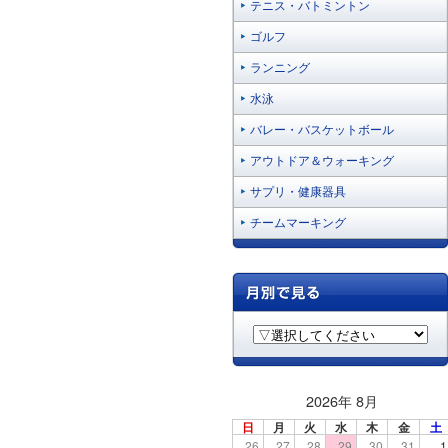
テニス・バトミントン
ゴルフ
ランニング
水泳
バレー・バスケットボール
アウトドア＆ウォーキング
サプリ・健康器具
チームマーキング
2026年 8月
日
月
火
水
木
金
土
26
27
28
29
30
31
1