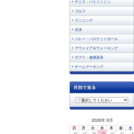
テニス・バトミントン
ゴルフ
ランニング
水泳
バレー・バスケットボール
アウトドア＆ウォーキング
サプリ・健康器具
チームマーキング
2026年 8月
日
月
火
水
木
金
土
26
27
28
29
30
31
1