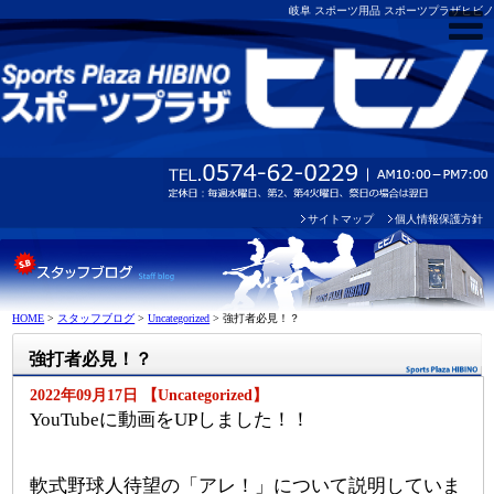
岐阜 スポーツ用品 スポーツプラザヒビノ
サイトマップ
個人情報保護方針
HOME
>
スタッフブログ
>
Uncategorized
>
強打者必見！？
強打者必見！？
2022年09月17日 【Uncategorized】
YouTubeに動画をUPしました！！
軟式野球人待望の「アレ！」について説明していま