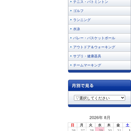
テニス・バトミントン
ゴルフ
ランニング
水泳
バレー・バスケットボール
アウトドア＆ウォーキング
サプリ・健康器具
チームマーキング
2026年 8月
日
月
火
水
木
金
土
26
27
28
29
30
31
1