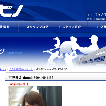
キング
>
☆２日限定イベント☆
>
可児祭２-thumb-300×400-1137
可児祭２-thumb-300×400-1137
2017年12月01日 【】