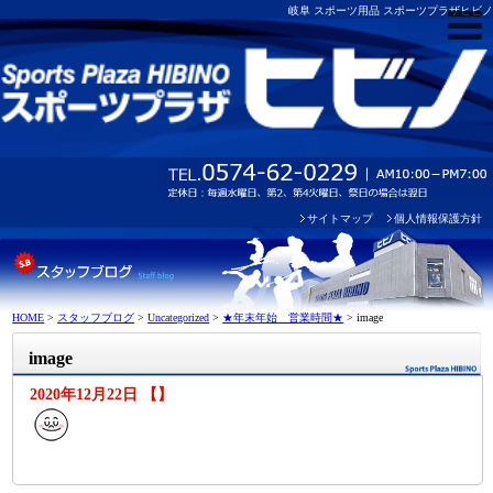
岐阜 スポーツ用品 スポーツプラザヒビノ
サイトマップ
個人情報保護方針
HOME
>
スタッフブログ
>
Uncategorized
>
★年末年始 営業時間★
>
image
image
2020年12月22日 【】