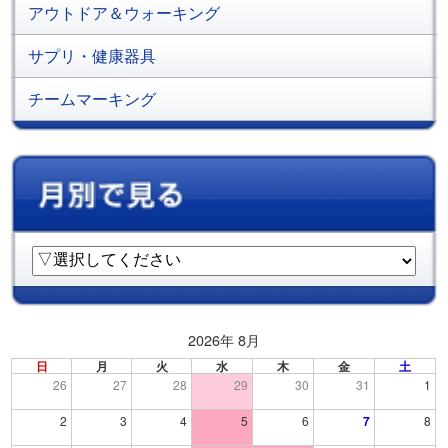
アウトドア＆ウォーキング
サプリ・健康器具
チームマーキング
2026年 8月
日
月
火
水
木
金
土
26
27
28
29
30
31
1
2
3
4
5
6
7
8