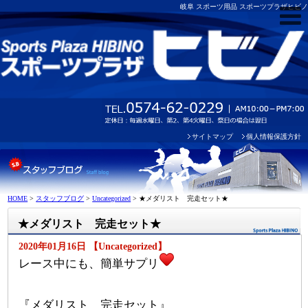
岐阜 スポーツ用品 スポーツプラザヒビノ
サイトマップ
個人情報保護方針
HOME
>
スタッフブログ
>
Uncategorized
>
★メダリスト 完走セット★
★メダリスト 完走セット★
2020年01月16日 【Uncategorized】
レース中にも、簡単サプリ
『メダリスト 完走セット』