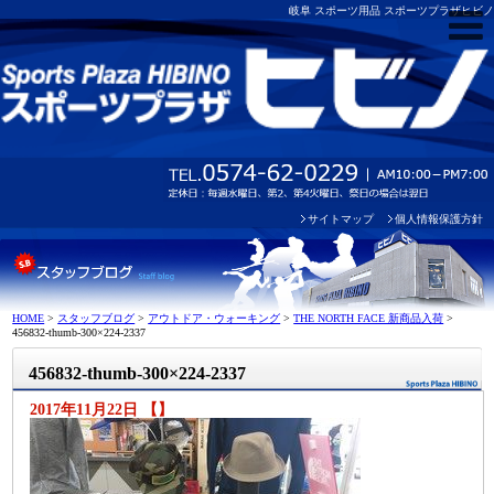
岐阜 スポーツ用品 スポーツプラザヒビノ
サイトマップ
個人情報保護方針
HOME
>
スタッフブログ
>
アウトドア・ウォーキング
>
THE NORTH FACE 新商品入荷
>
456832-thumb-300×224-2337
456832-thumb-300×224-2337
2017年11月22日 【】