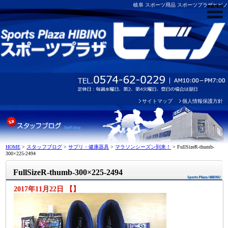
岐阜 スポーツ用品 スポーツプラザヒビノ
サイトマップ
個人情報保護方針
HOME
>
スタッフブログ
>
サプリ・健康器具
>
マラソンシーズン到来！
>
FullSizeR-thumb-
300×225-2494
FullSizeR-thumb-300×225-2494
2017年11月22日 【】