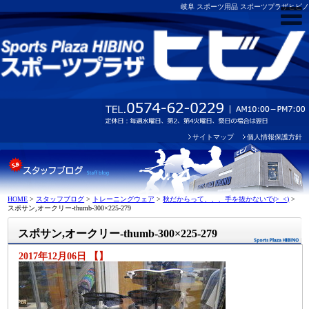
岐阜 スポーツ用品 スポーツプラザヒビノ
サイトマップ
個人情報保護方針
HOME
>
スタッフブログ
>
トレーニングウェア
>
秋だからって、、、手を抜かないで(>_<)
>
スポサン,オークリー-thumb-300×225-279
スポサン,オークリー-thumb-300×225-279
2017年12月06日 【】