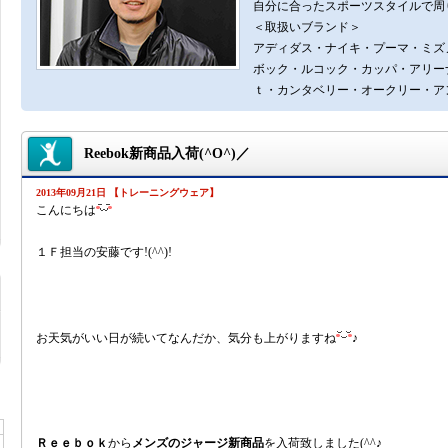
自分に合ったスポーツスタイルで周り
＜取扱いブランド＞
アディダス・ナイキ・プーマ・ミズ
ボック・ルコック・カッパ・アリー
ｔ・カンタベリー・オークリー・ア
Reebok新商品入荷(^O^)／
2013年09月21日 【トレーニングウェア】
こんにちは
１Ｆ担当の安藤です!(^^)!
お天気がいい日が続いてなんだか、気分も上がりますね
♪
Ｒｅｅｂｏｋ
から
メンズのジャージ新商品
を入荷致しました(^^♪