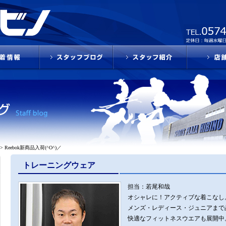
>
Reebok新商品入荷(^O^)／
トレーニングウェア
担当：若尾和哉
オシャレに！アクティブな着こなし
メンズ・レディース・ジュニアまで
快適なフィットネスウエアも展開中