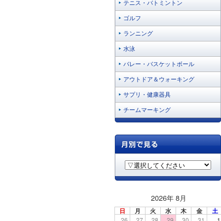
テニス・バトミントン
ゴルフ
ランニング
水泳
バレー・バスケットボール
アウトドア＆ウォーキング
サプリ・健康器具
チームマーキング
2026年 8月
日
月
火
水
木
金
土
26
27
28
29
30
31
1