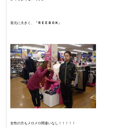
首元に大きく、『
ＲＥＥＢＯＫ
』
女性の方もメロメロ間違いなし！！！！！