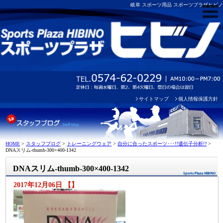
岐阜 スポーツ用品 スポーツプラザヒビノ
サイトマップ
個人情報保護方針
HOME
>
スタッフブログ
>
トレーニングウェア
>
自分に合ったスポーツ･･･!?遺伝子分析!?
>
DNAスリム-thumb-300×400-1342
DNAスリム-thumb-300×400-1342
2017年12月06日 【】