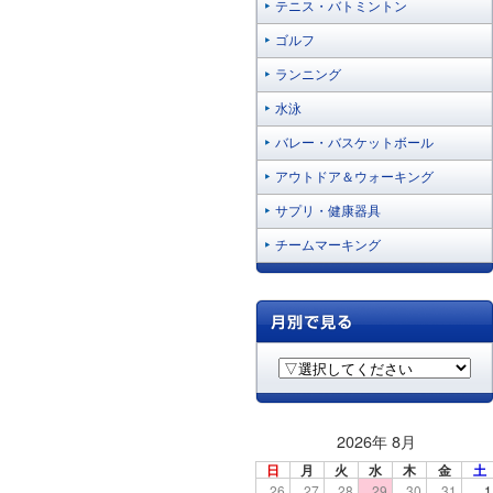
テニス・バトミントン
ゴルフ
ランニング
水泳
バレー・バスケットボール
アウトドア＆ウォーキング
サプリ・健康器具
チームマーキング
2026年 8月
日
月
火
水
木
金
土
26
27
28
29
30
31
1