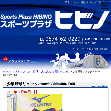
岐阜 スポーツ用品 スポーツプラザヒビノ
サイトマップ
個人情報保護方針
HOME
>
スタッフブログ
>
野球
>
大人気♪少年野球リュック
>
少年野球リュック-thumb-
300×400-1368
少年野球リュック-thumb-300×400-1368
2017年12月04日 【】