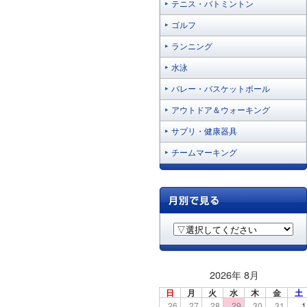
テニス・バトミントン
ゴルフ
ランニング
水泳
バレー・バスケットボール
アウトドア＆ウォーキング
サプリ・健康器具
チームマーキング
2026年 8月
日
月
火
水
木
金
土
26
27
28
29
30
31
1