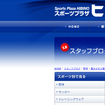
HOME
>
スタッフブログ
>
野球
>
履きやすさ重
野球
サッカー
トレーニングウェア