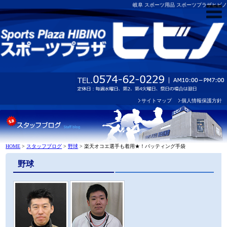
岐阜 スポーツ用品 スポーツプラザヒビノ
サイトマップ
個人情報保護方針
HOME
>
スタッフブログ
>
野球
>
楽天オコエ選手も着用★！バッティング手袋
野球