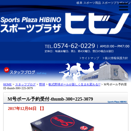
岐阜 スポーツ用品 スポーツプラザヒビノ
サイトマップ
個人情報保護方針
HOME
>
スタッフブログ
>
野球
>
軟式野球ボールが新しく生まれ変わる!?
>
M号ボール予約受
付-thumb-300×225-3079
M号ボール予約受付-thumb-300×225-3079
2017年12月04日 【】