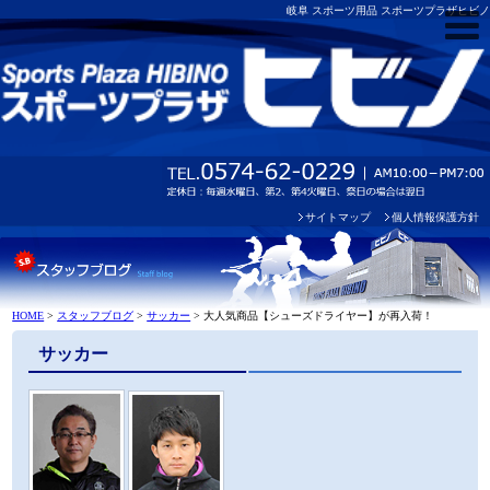
岐阜 スポーツ用品 スポーツプラザヒビノ
サイトマップ
個人情報保護方針
HOME
>
スタッフブログ
>
サッカー
>
大人気商品【シューズドライヤー】が再入荷！
サッカー