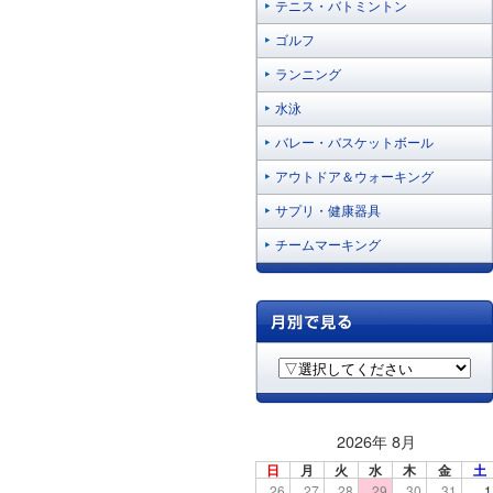
テニス・バトミントン
ゴルフ
ランニング
水泳
バレー・バスケットボール
アウトドア＆ウォーキング
サプリ・健康器具
チームマーキング
2026年 8月
日
月
火
水
木
金
土
26
27
28
29
30
31
1