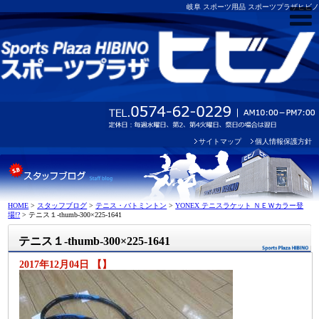
岐阜 スポーツ用品 スポーツプラザヒビノ
サイトマップ
個人情報保護方針
HOME
>
スタッフブログ
>
テニス・バトミントン
>
YONEX テニスラケット ＮＥＷカラー登
場!?
>
テニス１-thumb-300×225-1641
テニス１-thumb-300×225-1641
2017年12月04日 【】