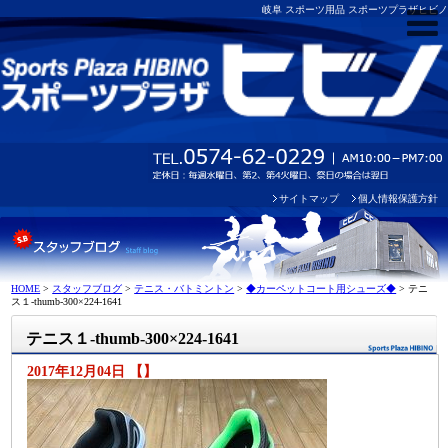
岐阜 スポーツ用品 スポーツプラザヒビノ
サイトマップ
個人情報保護方針
HOME
>
スタッフブログ
>
テニス・バトミントン
>
◆カーペットコート用シューズ◆
>
テニ
ス１-thumb-300×224-1641
テニス１-thumb-300×224-1641
2017年12月04日 【】