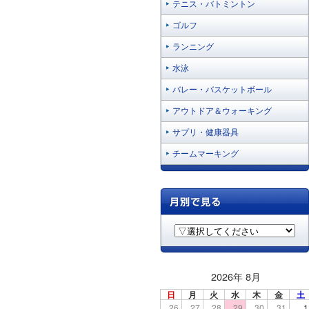
テニス・バトミントン
ゴルフ
ランニング
水泳
バレー・バスケットボール
アウトドア＆ウォーキング
サプリ・健康器具
チームマーキング
2026年 8月
日
月
火
水
木
金
土
26
27
28
29
30
31
1