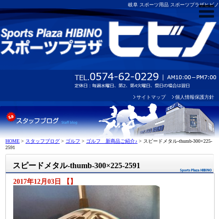
岐阜 スポーツ用品 スポーツプラザヒビノ
サイトマップ
個人情報保護方針
HOME
>
スタッフブログ
>
ゴルフ
>
ゴルフ 新商品ご紹介♪
>
スピードメタル-thumb-300×225-
2591
スピードメタル-thumb-300×225-2591
2017年12月03日 【】