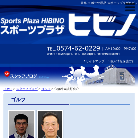
岐阜 スポーツ用品 スポーツプラザヒビノ
サイトマップ
個人情報保護方針
HOME
>
スタッフブログ
>
ゴルフ
>
◇無料大試打会◇
ゴルフ