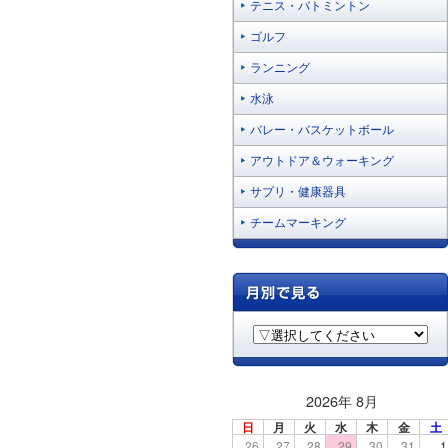
テニス・バトミントン
ゴルフ
ランニング
水泳
バレー・バスケットボール
アウトドア＆ウォーキング
サプリ・健康器具
チームマーキング
2026年 8月
日
月
火
水
木
金
土
26
27
28
29
30
31
1