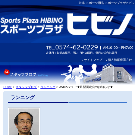
岐阜 スポーツ用品 スポーツプラザヒビノ
サイトマップ
個人情報保護方針
HOME
>
スタッフブログ
>
ランニング
>
ASICSフェア★足型測定会のお知らせ★
ランニング