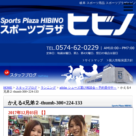
岐阜 スポーツ用品 スポーツプラザヒビノ
サイトマップ
個人情報保護方針
HOME
>
スタッフブログ
>
ランニング
>
adidas シューズ選び相談会～予約受付中～
>
かえる4
兄弟２-thumb-300×224-133
かえる4兄弟２-thumb-300×224-133
2017年12月03日 【】